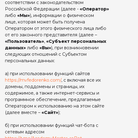
Св
соответствии с законодательством
a
Российской Федерации (далее -
«Оператор»
либо
«Мы»
), информации о физическом
лице, которая может быть получена
Оператором от этого физического лица либо
от его законного представителя (далее –
«Пользователь»
,
«Субъект персональных
данных»
либо
«Вы»
), при возникновении
следующих отношений с Субъектом
персональных данных:
а) при использовании функций сайтов
https://mvfedorenko.com/
, с включая все их
домены, поддомены и страницы, их
содержимое, а также интернет-сервисы и
программное обеспечение, предлагаемые
Оператором к использованию на этом сайте
(далее вместе –
«Сайт»
);
б) при использовании функций чат-бота с
сетевым адресом