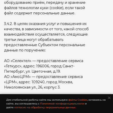
оборудованию приём, передачу и хранение
файлов технологии куки (cookie), если такой
файл содержит персональные данные.
3.4.2. В целях оказания услуг и повышения их
качества, в зависимости от того, какой способ
взаимодействия осуществляется, следующие
третьи лица могут обрабатывать
предоставленные Субъектом персональные
данные по поручению:
АО «Селектел» — предоставление сервиса
«Геткурс», адрес: 196006, город Санкт-
Петербург, ул. Цветочная, д.19.
АО «АмоЦРМ» — предоставление сервиса
«ЦРМ», адрес: 109240, город Москва,
Николоямская ул., 26, корпус 3.
3.4.3. Оператор вправе осуществить передачу
Для стабильной работы сайта мы используем
файлы Cookies
, оставаясь на
(способом распространения неограниченному
сайте, вы соглашаетесь c
Политикой конфиденциальности
и
даёте
согласие на обработку персональных данных
кругу лиц) персональных данных в следующих