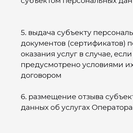
уточнение (обновление, изменение), извлечение, испо
(доступ, предоставление, распространение), блокиров
персональных данных.
5. Я принимаю условия Политики конфиденциальности 
адресу:
https://mvfedorenko.com/
,
https://fedorenko.getco
адресом с, доступного в мессенджере Telegram (Телегр
или ознакомлена с ней на момент выдачи настоящего С
6. Цель обработки персональных данных, основание об
разрешенные мной действия с персональными данными
и срок их обработки, другие требуемые законом услов
персональных данных определены настоящим Согласи
Оператора, и я соглашаюсь с этими условиями.
7. Я согласен (согласна) с тем, что обработка персонал
который исчисляется с момента дачи мной Согласия на
(пяти) лет с этого момента, либо до момента отзыва мно
какое событие наступит ранее и от цели обработки пе
8. Я согласен или согласна квалифицировать в качест
настоящим Согласием и под Политикой конфиденциал