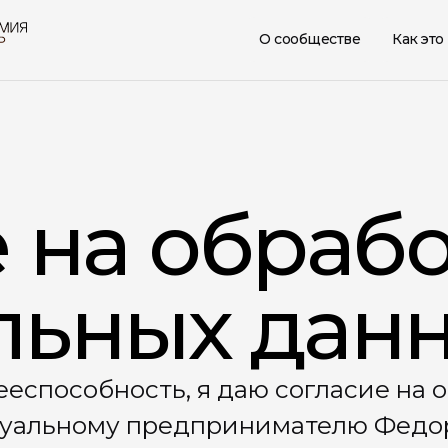
О сообществе
Как это
аботку
О сообще
анных
Как это р
Подходит
Формат у
асие на обработку персональных
#Польза
елю Федоренко Михаилу
0353749 (Юридический адрес: 127427,
онная почта: team@mvfedorenko.com) со
 данных как без использования
 персональных данных в заранее
ии данных