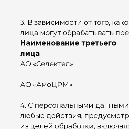
Оферта на
Полити
Согласи
Согла
И