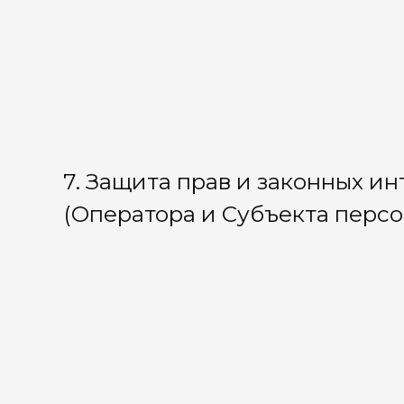
одного следующих действий в отдельности или в сово
(
https://mvfedorenko.com/
или в Чат-боте
https://t.me/Ac
(@AcademyMaster_roBot) ):
а)
Простановка мною символа в чек-боксе (в поле для в
согласием в Чат-боте рядом с текстом: «Я даю согласи
на условиях Политики конфиденциальности»;
б)
Нажатие мною на элемент интерфейса с текстом: «За
«Получить», «Задать вопрос», «Оплатить», «Узнать подр
подобных элементах.
Связаться с нами
academy_master@mvfedorenko.biz