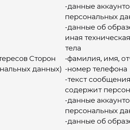
купности на
Странице регистрации
ademyMaster_roBot
вода) или нажатие на кнопку с
е на обработку персональных данных
регистрироваться», «Купить»,
обнее», «Оставить заявку» и иных
О сообществе
Как это работает
Подходит ли мне
Формат участия
#Польза