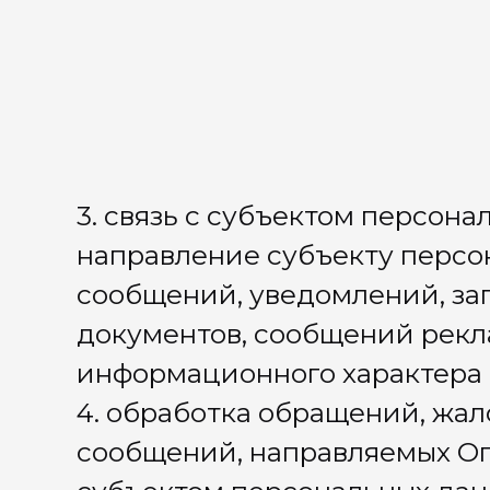
иная тех
тела
7. Защита прав и законных интересов Сторон
-фамилия
(Оператора и Субъекта персональных данных)
-номер 
-текст с
содержи
-данные 
персона
-данные 
иная тех
тела
3. В зависимости от того, какой способ взаимодействи
лица могут обрабатывать предоставленные Субъектом
Наименование третьего
Цель передачи
лица
АО «Селектел»
Предоставление сервис
Геткурс
АО «АмоЦРМ»
Предоставление серви
4. С персональными данными могут совершаться след
любые действия, предусмотренные законом и Полити
из целей обработки, включая: сбор, запись, систематиз