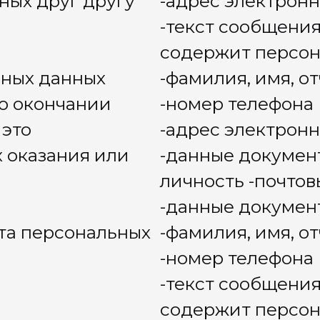
льзование, обезличивание, передачу
ание, удаление, уничтожение
Оператора, доступной на сайте по
urse.ru/
, (или в чат-боте с сетевым
ам)), и подтверждаю, что ознакомлен
огласия.
работки персональных данных,
, условия и ограничения их передачи
ия для каждой цели обработки
ем и Политикой конфиденциальности
ьных данных осуществляется в срок,
 обработку данных и до истечения 5
ю Согласия – в зависимости от того,
рсональных данных.
ве простой электронной подписи под
ьности Оператора выполнение мною