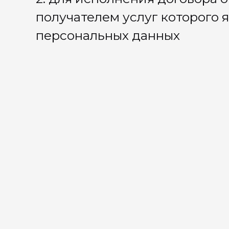
направление субъекту персональных данных
-номер 
сообщений, уведомлений, запросов, ответов,
-адрес 
документов, сообщений рекламного или
-текст с
информационного характера
содержи
4. обработка обращений, жалоб, запросов,
-фамилия
сообщений, направляемых Оператором и
-номер 
субъектом персональных данных друг другу
-адрес 
-текст с
содержи
5. выдача субъекту персональных данных
-фамилия
документов (сертификатов) по окончании
-номер 
оказания услуг в случае, если это
-адрес 
предусмотрено условиями их оказания или
-данные
договором
личность
-данные
6. размещение отзыва субъекта персональных
-фамилия
данных об услугах Оператора
-номер 
-текст с
содержи
-данные 
персона
-данные 