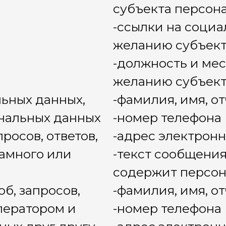
ническая фиксация образов лица и
, имя, отчество
телефона
ообщения (если текст сообщения
т персональные данные)
аккаунтов социальных сетей субъекта
льных данных
об образе: фотографии, видеозаписи,
ническая фиксация образов лица и
я осуществляется, следующие третьи
 персональные данные по поручению:
Адрес третьего лица
а
196006, город Санкт-Петербург,
ул. Цветочная, д.19
са ЦРМ
109240, город Москва,
Николоямская ул, 26, корпус 3
ующие действия:
кой конфиденциальности для каждой
ацию, накопление, хранение,