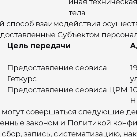
 оказание платных услуг по подписке
ка конфиденциальности и обработки
персональных данных
е на обработку персональных данных
сие на получение информационной и
рекламной рассылки
П Федоренко Михаил Владимирович
ОГРНИП: 316774600532326
ИНН: 381400353749