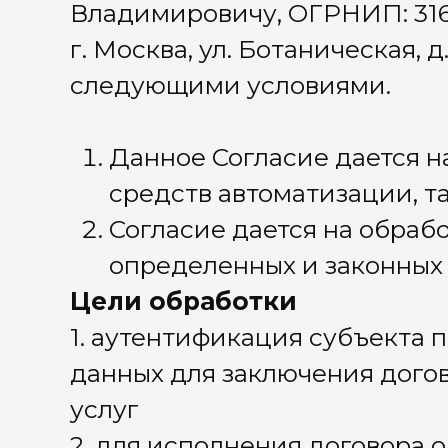
1. аутентификация субъекта персональных
-фамилия
данных для заключения договора оказания
-номер 
услуг
-адрес 
2. для исполнения договора оказания услуг,
-фамилия
получателем услуг которого является субъект
-номер 
персональных данных
-адрес 
-дата р
субъект
-страна 
желанию
-пол (ук
персона
-сведени
носящих 
желанию
-фотогр
субъект
-ссылки 
желанию
-должнос
желанию
3. связь с субъектом персональных данных,
-фамилия