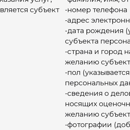
Связа
телефона
электронной почты
academ
ообщения (если текст сообщения
т персональные данные)
, имя, отчество
телефона
электронной почты
ообщения (если текст сообщения
т персональные данные)
, имя, отчество
телефона
электронной почты
 документа, удостоверяющего
 -почтовый адрес
 документа о смене фамилии
, имя, отчество
телефона
ообщения (если текст сообщения
т персональные данные)
аккаунтов социальных сетей субъекта
льных данных
об образе: фотографии, видеозаписи,