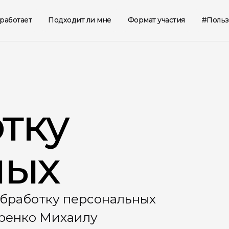
 работает
Подходит ли мне
Формат участия
#Польз
стве
аботает
 ли мне
частия